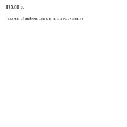
р.
870.00
Подкопчённый ростбиф на соусе из тунца со свежими овощами