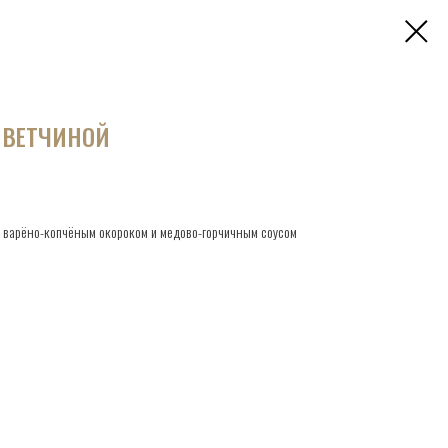
 ВЕТЧИНОЙ
с варёно-копчёным окороком и медово-горчичным соусом